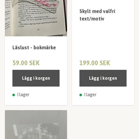
Skylt med valfri
text/motiv
Läslust - bokmärke
59.00 SEK
199.00 SEK
Lägg i korgen
Lägg i korgen
I lager
I lager