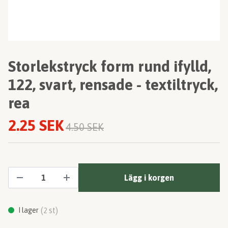
Storlekstryck form rund ifylld,
122, svart, rensade - textiltryck,
rea
2.25 SEK
4.50 SEK
Lägg i korgen
(
st)
I lager
2