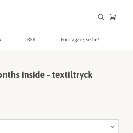
k
REA
Företagare, se hit!
onths inside - textiltryck