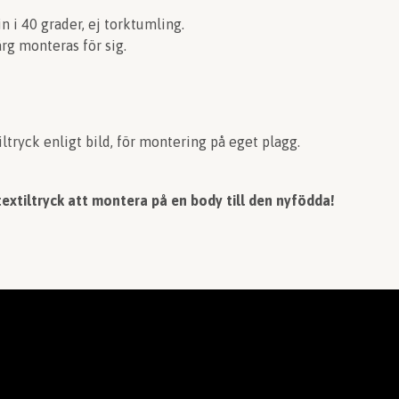
n i 40 grader, ej torktumling.
ärg monteras för sig.
iltryck enligt bild, för montering på eget plagg.
textiltryck att montera på en body till den nyfödda!